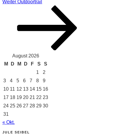
Nächster
Weiter
Outdoortrail
Beitrag
August 2026
M
D
M
D
F
S
S
1
2
3
4
5
6
7
8
9
10
11
12
13
14
15
16
17
18
19
20
21
22
23
24
25
26
27
28
29
30
31
« Okt.
JULE SEIBEL