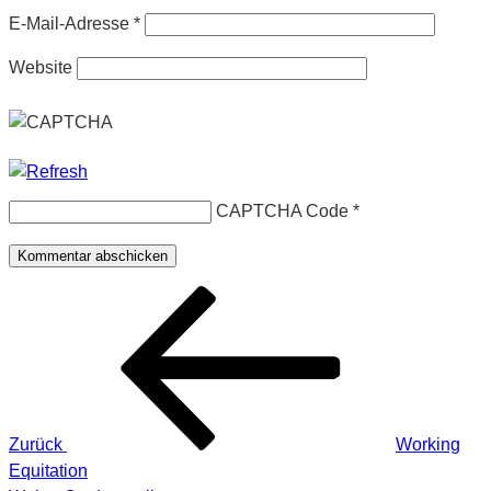
E-Mail-Adresse
*
Website
CAPTCHA Code
*
Beitragsnavigation
Vorheriger
Beitrag
Zurück
Working
Equitation