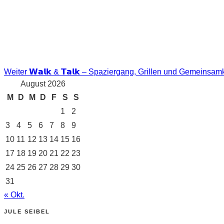
Nächster
Beitrag
Weiter
𝗪𝗮𝗹𝗸 & 𝗧𝗮𝗹𝗸 – Spaziergang, Grillen und Gemeinsam
August 2026
M
D
M
D
F
S
S
1
2
3
4
5
6
7
8
9
10
11
12
13
14
15
16
17
18
19
20
21
22
23
24
25
26
27
28
29
30
31
« Okt.
JULE SEIBEL