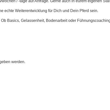
vwochen / -tage auf Anfrage. Gerne auch in eurem eigenen Stall
ne echte Weiterentwicklung für Dich und Dein Pferd sein.
b Basics, Gelassenheit, Bodenarbeit oder Fühnungscoaching, di
egeben werden.