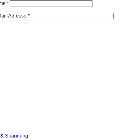
me
*
ail-Adresse
*
ß & Spannung