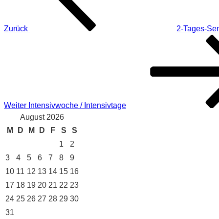
Zurück
2-Tages-Sem
Nächster
Beitrag
Weiter
Intensivwoche / Intensivtage
August 2026
M
D
M
D
F
S
S
1
2
3
4
5
6
7
8
9
10
11
12
13
14
15
16
17
18
19
20
21
22
23
24
25
26
27
28
29
30
31